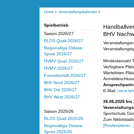
Home
>
Veranstaltungskalender
>
Spielbetrieb
Handballve
BHV Nachwu
Saison 2026/27
RLOS Quali 2026/27
Veranstaltungs
Regionalliga Ostsee-
Veranstaltungst
Spree 2026/27
Mindestanzahl T
HVMV Quali 2026/27
Verfügbare Plätz
HVMV 2026/27
Wartelisten-Plätz
Freundschaft 2026/27
Anmeldeschluss
BHV Nord 2026/27
Ansprechpartn
BHV Ost 2026/27
E-Mail:
nw.sr.l
BHV West 2026/27
26.06.2026 bis
Veranstaltungs
Saison 2025/26
Sportschule Gü
RLOS Quali 2025/26
Zum Niklotstadi
[Routenplaner...
Regionalliga Ostsee-
Spree 2025/26