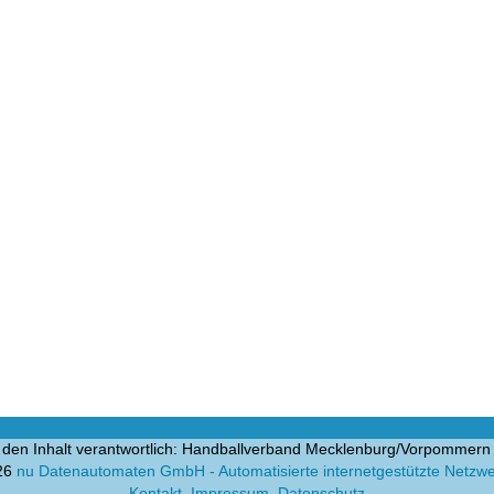
 den Inhalt verantwortlich: Handballverband Mecklenburg/Vorpommern 
26
nu Datenautomaten GmbH - Automatisierte internetgestützte Netzw
Kontakt
,
Impressum
,
Datenschutz