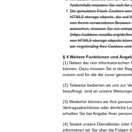
Andernfalls müssten Sie sich für
Die genutzten Flash-Cookies werd
HTML5 storage objects, die auf 
von Ihrem verwendeten Browser 
wünschen, müssen Sie ein entsprec
(https://addons.mozilla.org/de/f
von HTML5 storage objects könn
wir, regelmäßig Ihre Cookies und
§ 4 Weitere Funktionen und Angeb
(1) Neben der rein informatorischen 
können. Dazu müssen Sie in der Rege
nutzen und für die die zuvor genann
(2) Teilweise bedienen wir uns zur V
beauftragt, sind an unsere Weisung
(3) Weiterhin können wir Ihre perso
Vertragsabschlüsse oder ähnliche L
erhalten Sie bei Angabe Ihrer pers
(4) Soweit unsere Dienstleister ode
informieren wir Sie über die Folgen