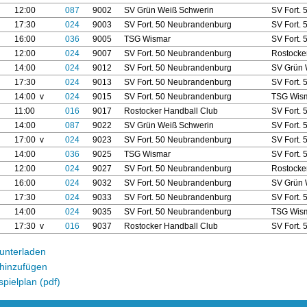
12:00
087
9002
SV Grün Weiß Schwerin
SV Fort.
17:30
024
9003
SV Fort. 50 Neubrandenburg
SV Fort.
16:00
036
9005
TSG Wismar
SV Fort.
12:00
024
9007
SV Fort. 50 Neubrandenburg
Rostocke
14:00
024
9012
SV Fort. 50 Neubrandenburg
SV Grün 
17:30
024
9013
SV Fort. 50 Neubrandenburg
SV Fort.
14:00 v
024
9015
SV Fort. 50 Neubrandenburg
TSG Wis
11:00
016
9017
Rostocker Handball Club
SV Fort.
14:00
087
9022
SV Grün Weiß Schwerin
SV Fort.
17:00 v
024
9023
SV Fort. 50 Neubrandenburg
SV Fort.
14:00
036
9025
TSG Wismar
SV Fort.
12:00
024
9027
SV Fort. 50 Neubrandenburg
Rostocke
16:00
024
9032
SV Fort. 50 Neubrandenburg
SV Grün 
17:30
024
9033
SV Fort. 50 Neubrandenburg
SV Fort.
14:00
024
9035
SV Fort. 50 Neubrandenburg
TSG Wis
17:30 v
016
9037
Rostocker Handball Club
SV Fort.
unterladen
hinzufügen
pielplan (pdf)