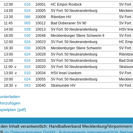
12:00
016
10001
HC Empor Rostock
SV Fort
14:00
024
10005
SV Fort. 50 Neubrandenburg
Mecklen
13:30
086
10008
Ribnitzer HV
SV Fort
11:45
005
10012
Bad Doberaner SV 90
SV Fort
14:00
039
10013
SV Fort. 50 Neubrandenburg
HSV Ins
16:00
030
10048
Mecklenburger Stiere Schwerin II
SV Fort
12:00
024
10023
SV Fort. 50 Neubrandenburg
HC Empo
16:30
030
10026
Mecklenburger Stiere Schwerin
SV Fort
13:00
024
10028
SV Fort. 50 Neubrandenburg
Ribnitz
12:00
024
10033
SV Fort. 50 Neubrandenburg
Bad Dob
11:00 v
024
10020
SV Fort. 50 Neubrandenburg
Stralsu
13:00 v
010
10034
HSV Insel Usedom
SV Fort
10:00
024
10055
SV Fort. 50 Neubrandenburg
Mecklenb
18:30 v
043
10040
Stralsunder HV
SV Fort
unterladen
hinzufügen
pielplan (pdf)
 den Inhalt verantwortlich: Handballverband Mecklenburg/Vorpommern 
26
nu Datenautomaten GmbH - Automatisierte internetgestützte Netzw