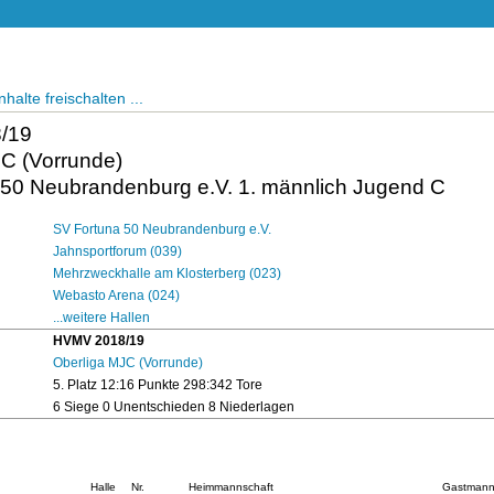
halte freischalten ...
/19
C (Vorrunde)
 50 Neubrandenburg e.V. 1. männlich Jugend C
SV Fortuna 50 Neubrandenburg e.V.
Jahnsportforum (039)
Mehrzweckhalle am Klosterberg (023)
Webasto Arena (024)
...weitere Hallen
HVMV 2018/19
Oberliga MJC (Vorrunde)
5. Platz 12:16 Punkte 298:342 Tore
6 Siege 0 Unentschieden 8 Niederlagen
Halle
Nr.
Heimmannschaft
Gastmann