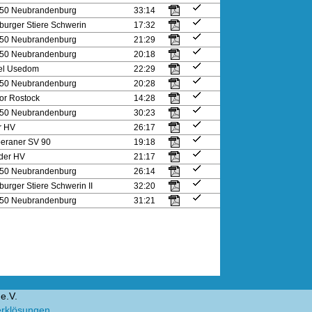
. 50 Neubrandenburg
33:14
burger Stiere Schwerin
17:32
. 50 Neubrandenburg
21:29
. 50 Neubrandenburg
20:18
el Usedom
22:29
. 50 Neubrandenburg
20:28
r Rostock
14:28
. 50 Neubrandenburg
30:23
er HV
26:17
eraner SV 90
19:18
nder HV
21:17
. 50 Neubrandenburg
26:14
urger Stiere Schwerin II
32:20
. 50 Neubrandenburg
31:21
e.V.
erklösungen