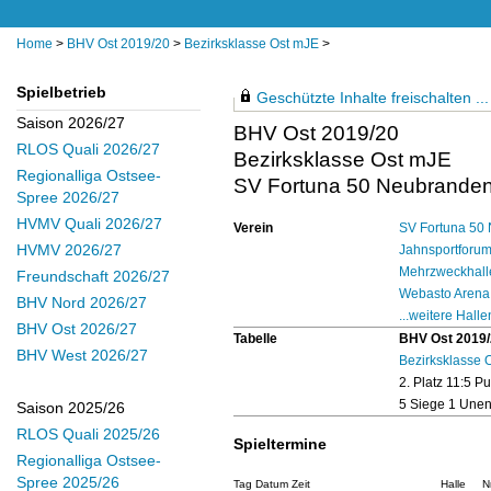
Home
>
BHV Ost 2019/20
>
Bezirksklasse Ost mJE
>
Spielbetrieb
Geschützte Inhalte freischalten ...
Saison 2026/27
BHV Ost 2019/20
RLOS Quali 2026/27
Bezirksklasse Ost mJE
Regionalliga Ostsee-
SV Fortuna 50 Neubranden
Spree 2026/27
HVMV Quali 2026/27
Verein
SV Fortuna 50 
HVMV 2026/27
Jahnsportforum
Mehrzweckhalle
Freundschaft 2026/27
Webasto Arena
BHV Nord 2026/27
...weitere Halle
BHV Ost 2026/27
Tabelle
BHV Ost 2019
BHV West 2026/27
Bezirksklasse 
2. Platz 11:5 P
5 Siege 1 Unen
Saison 2025/26
RLOS Quali 2025/26
Spieltermine
Regionalliga Ostsee-
Spree 2025/26
Tag Datum Zeit
Halle
Nr