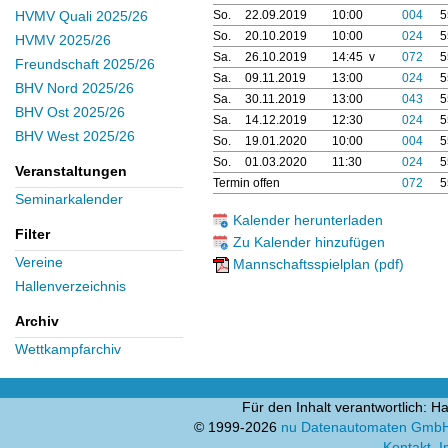
So.
22.09.2019
10:00
004
5
HVMV Quali 2025/26
So.
20.10.2019
10:00
024
5
HVMV 2025/26
Sa.
26.10.2019
14:45 v
072
5
Freundschaft 2025/26
Sa.
09.11.2019
13:00
024
5
BHV Nord 2025/26
Sa.
30.11.2019
13:00
043
5
BHV Ost 2025/26
Sa.
14.12.2019
12:30
024
5
BHV West 2025/26
So.
19.01.2020
10:00
004
5
So.
01.03.2020
11:30
024
5
Veranstaltungen
Termin offen
072
5
Seminarkalender
Kalender herunterladen
Filter
Zu Kalender hinzufügen
Vereine
Mannschaftsspielplan (pdf)
Hallenverzeichnis
Archiv
Wettkampfarchiv
Für den Inhalt verantwortlich:
© 1999-2026
nu Datenautomaten GmbH -
Kontakt
,
I