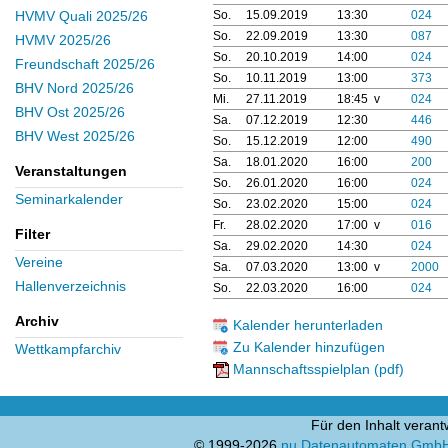
So.
15.09.2019
13:30
024
HVMV Quali 2025/26
So.
22.09.2019
13:30
087
HVMV 2025/26
So.
20.10.2019
14:00
024
Freundschaft 2025/26
So.
10.11.2019
13:00
373
BHV Nord 2025/26
Mi.
27.11.2019
18:45 v
024
BHV Ost 2025/26
Sa.
07.12.2019
12:30
446
BHV West 2025/26
So.
15.12.2019
12:00
490
Sa.
18.01.2020
16:00
200
Veranstaltungen
So.
26.01.2020
16:00
024
Seminarkalender
So.
23.02.2020
15:00
024
Fr.
28.02.2020
17:00 v
016
Filter
Sa.
29.02.2020
14:30
024
Vereine
Sa.
07.03.2020
13:00 v
2000
Hallenverzeichnis
So.
22.03.2020
16:00
024
Archiv
Kalender herunterladen
Zu Kalender hinzufügen
Wettkampfarchiv
Mannschaftsspielplan (pdf)
Für den Inhalt verant
© 1999-2026
nu Datenautomaten GmbH -