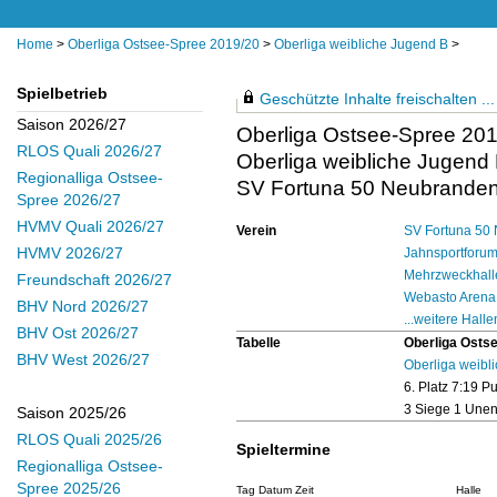
Home
>
Oberliga Ostsee-Spree 2019/20
>
Oberliga weibliche Jugend B
>
Spielbetrieb
Geschützte Inhalte freischalten ...
Saison 2026/27
Oberliga Ostsee-Spree 20
RLOS Quali 2026/27
Oberliga weibliche Jugend
Regionalliga Ostsee-
SV Fortuna 50 Neubrandenb
Spree 2026/27
HVMV Quali 2026/27
Verein
SV Fortuna 50 
HVMV 2026/27
Jahnsportforum
Mehrzweckhalle
Freundschaft 2026/27
Webasto Arena
BHV Nord 2026/27
...weitere Halle
BHV Ost 2026/27
Tabelle
Oberliga Osts
BHV West 2026/27
Oberliga weibl
6. Platz 7:19 P
3 Siege 1 Unen
Saison 2025/26
RLOS Quali 2025/26
Spieltermine
Regionalliga Ostsee-
Spree 2025/26
Tag Datum Zeit
Halle