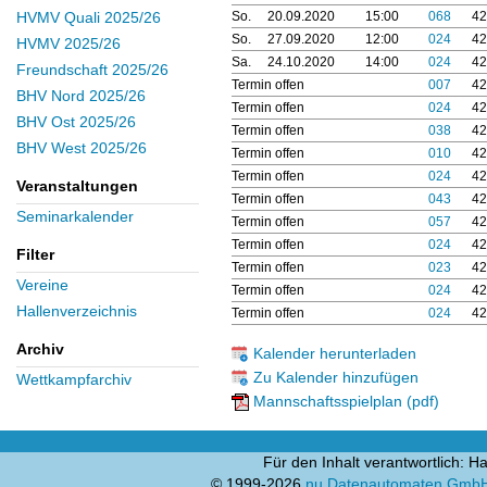
So.
20.09.2020
15:00
068
42
HVMV Quali 2025/26
So.
27.09.2020
12:00
024
42
HVMV 2025/26
Sa.
24.10.2020
14:00
024
42
Freundschaft 2025/26
Termin offen
007
42
BHV Nord 2025/26
Termin offen
024
42
BHV Ost 2025/26
Termin offen
038
42
BHV West 2025/26
Termin offen
010
42
Termin offen
024
42
Veranstaltungen
Termin offen
043
42
Seminarkalender
Termin offen
057
42
Termin offen
024
42
Filter
Termin offen
023
42
Vereine
Termin offen
024
42
Hallenverzeichnis
Termin offen
024
42
Archiv
Kalender herunterladen
Zu Kalender hinzufügen
Wettkampfarchiv
Mannschaftsspielplan (pdf)
Für den Inhalt verantwortlich:
© 1999-2026
nu Datenautomaten GmbH -