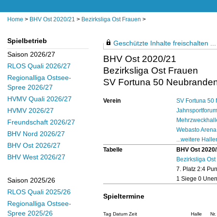
Home
>
BHV Ost 2020/21
>
Bezirksliga Ost Frauen
>
Spielbetrieb
Geschützte Inhalte freischalten ...
Saison 2026/27
BHV Ost 2020/21
RLOS Quali 2026/27
Bezirksliga Ost Frauen
Regionalliga Ostsee-
SV Fortuna 50 Neubranden
Spree 2026/27
HVMV Quali 2026/27
Verein
SV Fortuna 50 
HVMV 2026/27
Jahnsportforum
Mehrzweckhalle
Freundschaft 2026/27
Webasto Arena
BHV Nord 2026/27
...weitere Halle
BHV Ost 2026/27
Tabelle
BHV Ost 2020
BHV West 2026/27
Bezirksliga Ost
7. Platz 2:4 Pu
1 Siege 0 Unen
Saison 2025/26
RLOS Quali 2025/26
Spieltermine
Regionalliga Ostsee-
Spree 2025/26
Tag Datum Zeit
Halle
Nr.