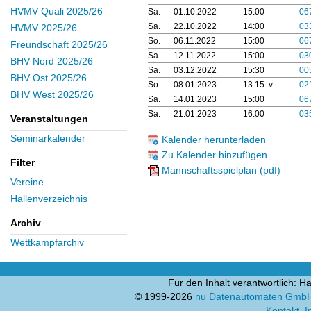
HVMV Quali 2025/26
Sa.
01.10.2022
15:00
06
Sa.
22.10.2022
14:00
03
HVMV 2025/26
So.
06.11.2022
15:00
06
Freundschaft 2025/26
Sa.
12.11.2022
15:00
03
BHV Nord 2025/26
Sa.
03.12.2022
15:30
00
BHV Ost 2025/26
So.
08.01.2023
13:15 v
02
BHV West 2025/26
Sa.
14.01.2023
15:00
06
Sa.
21.01.2023
16:00
03
Veranstaltungen
Seminarkalender
Kalender herunterladen
Zu Kalender hinzufügen
Filter
Mannschaftsspielplan (pdf)
Vereine
Hallenverzeichnis
Archiv
Wettkampfarchiv
Für den Inhalt verantwortlich:
© 1999-2026
nu Datenautomaten GmbH -
Kontakt
,
I