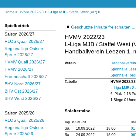
Home
>
HVMV 2022/23
>
L-Liga MJB / Staffel West (VR)
>
Spielbetrieb
Geschützte Inhalte freischalten ...
Saison 2026/27
HVMV 2022/23
RLOS Quali 2026/27
L-Liga MJB / Staffel West (
Regionalliga Ostsee-
Handballverein Leezen 1.
Spree 2026/27
HVMV Quali 2026/27
Verein
Handballverei
HVMV 2026/27
Sporthalle Lee
Sporthalle Reg
Freundschaft 2026/27
Tabelle
HVMV 2022/23
BHV Nord 2026/27
L-Liga MJB / St
BHV Ost 2026/27
6. Platz 2:18 P
BHV West 2026/27
1 Siege 0 Unen
Spieltermine
Saison 2025/26
RLOS Quali 2025/26
Tag Datum Zeit
Hal
Regionalliga Ostsee-
Sa.
10.09.2022
18:00
01
Spree 2025/26
Sa.
24.09.2022
15:00
06