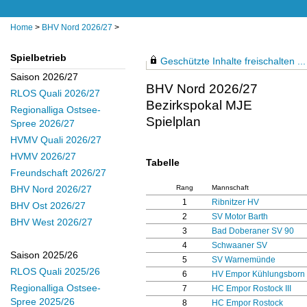
Home
>
BHV Nord 2026/27
>
Spielbetrieb
Geschützte Inhalte freischalten ...
Saison 2026/27
BHV Nord 2026/27
RLOS Quali 2026/27
Bezirkspokal MJE
Regionalliga Ostsee-
Spielplan
Spree 2026/27
HVMV Quali 2026/27
HVMV 2026/27
Tabelle
Freundschaft 2026/27
Rang
Mannschaft
BHV Nord 2026/27
1
Ribnitzer HV
BHV Ost 2026/27
2
SV Motor Barth
BHV West 2026/27
3
Bad Doberaner SV 90
4
Schwaaner SV
Saison 2025/26
5
SV Warnemünde
RLOS Quali 2025/26
6
HV Empor Kühlungsborn
Regionalliga Ostsee-
7
HC Empor Rostock III
Spree 2025/26
8
HC Empor Rostock