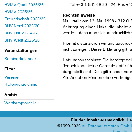
Tel +43 1 581 69 30 - 24, Fax +4
HVMV Quali 2025/26
HVMV 2025/26
Rechtshinweise
Freundschaft 2025/26
Mit Urteil vom 12. Mai 1998 - 312 O
BHV Nord 2025/26
Anbringung eines Links, die Inhalte d
werden, dass man sich ausdrücklich v
BHV Ost 2025/26
BHV West 2025/26
Hiermit distanzieren wir uns ausdrüc
nicht zu eigen. Diese Erklärung gilt f
Veranstaltungen
Seminarkalender
Haftungsausschluss: Die bereitgestel
Jedoch kann keine Garantie dafür übe
Filter
dargestellt sind. Dies gilt insbesonde
Vereine
Alle Angaben können ohne vorherige
Hallenverzeichnis
Archiv
Wettkampfarchiv
Für den Inhalt verantwortlich:
©1999-
2026
nu Datenautomaten GmbH –
Kontakt
,
I