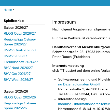
Home
>
Spielbetrieb
Impressum
Saison 2026/27
Nachfolgend Angaben zur allgemeinen
RLOS Quali 2026/27
Für diese Website ist verantwortlich
Regionalliga Ostsee-
Spree 2026/27
Handballverband Mecklenburg-Vo
HVMV Quali 2026/27
Schwedenstraße 25, 17033 Neubra
HVMV 2026/27
Peter Rauch (Präsident)
Freundschaft 2026/27
Internetumsetzung
BHV Nord 2026/27
click-TT basiert auf dem online Ve
BHV Ost 2026/27
Softwareengineering und Projek
BHV West 2026/27
nu Datenautomaten GmbH
Rathausstraße 2, A-6900 Bregen
Saison 2025/26
Tel +43 5574 53344, Fax +43 55
RLOS Quali 2025/26
Interaktionsdesign
Regionalliga Ostsee-
modulor - Informationsarchitektur
Spree 2025/26
Herrengasse 6–8/1/4, A-1010 Wi